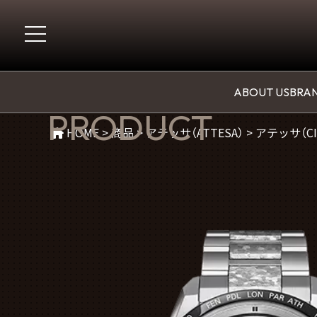
商品紹介
ABOUT US
BRAN
PRODUCT
HOME
>
商品
>
アテッサ（ATTESA）
>
アテッサ（CI