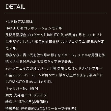
DETAIL
・世界限定2,100本
HAKUTO-R コラボレーションモデル
民間月面探査プログラム「HAKUTO-R」が目指す月をコンセプト
にデザインした、月齢自動計算機能「ルナプログラム」搭載の限定
モデル。
静寂な夜に青い光を放つ月の様子をイメージ。リアルな月面を彷
彿とさせる凹凸のある質感を文字板で表現。
ムーンフェイズ部分はパール印刷を施したミッドナイトブルー
の空に、シルバームーンが鮮やかに浮かび上がります。裏ぶたに
は「HAKUTO-R」のロゴを刻印。
キャリバーNo.：H874
動力：光発電エコ・ドライブ
精度：±15秒／月(非受信時)
持続時間：光発電約2.5年(パワーセーブ作動時)