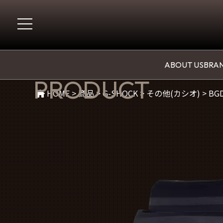
商品紹介
ABOUT US
BRAN
PRODUCT
HOME
>
商品
>
G-SHOCK
>
その他(カシオ)
>
BGD