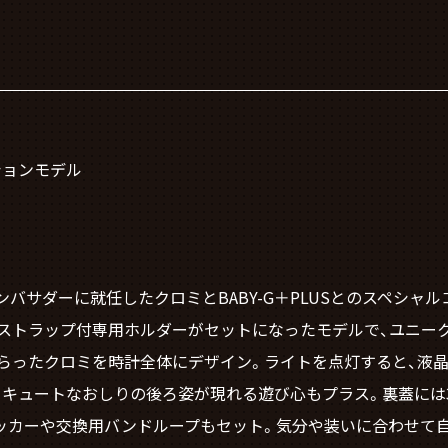
ーションモデル
Y-Gアンバサダーに就任したクロミとBABY-G＋PLUSとのスペシ
ストラップ付専用ホルダーがセットになったモデルで、ユニー
をあしらったクロミを時計全体にデザイン。ライトを点灯すると、
とキュートなおしりの後ろ姿が現れる遊び心もプラス。裏蓋には
ッカーや交換用バンドループもセット。気分や装いに合わせて