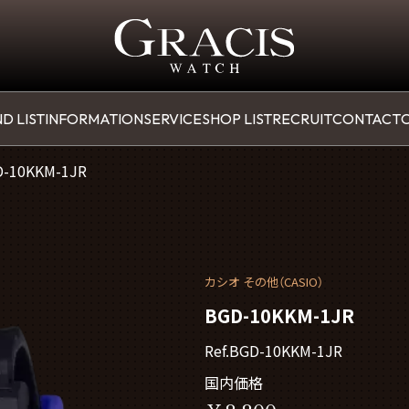
D LIST
INFORMATION
SERVICE
SHOP LIST
RECRUIT
CONTACT
O
-10KKM-1JR
カシオ その他（CASIO）
BGD-10KKM-1JR
Ref.BGD-10KKM-1JR
国内価格