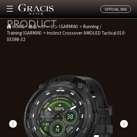
OFFICIAL SNS
商品紹介
PRODUCT
HOME
>
商品
>
ガーミン（GARMIN）
>
Running /
Training（GARMIN）
>
Instinct Crossover AMOLED Tactical 010-
03398-32