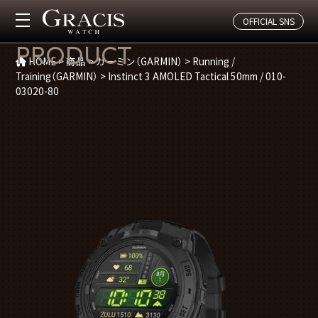
OFFICIAL SNS
商品紹介
PRODUCT
HOME
>
商品
>
ガーミン（GARMIN）
>
Running /
Training（GARMIN）
>
Instinct 3 AMOLED Tactical 50mm / 010-
03020-80