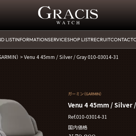
D LIST
INFORMATION
SERVICE
SHOP LIST
RECRUIT
CONTACT
O
（GARMIN）
>
Venu 4 45mm / Silver / Gray 010-03014-31
ガーミン（GARMIN）
Venu 4 45mm / Silver 
Ref.010-03014-31
国内価格