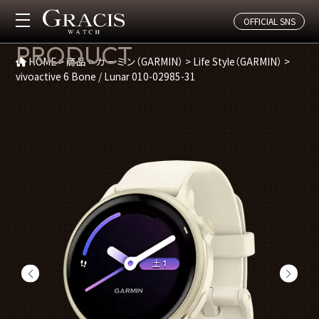
OFFICIAL SNS
商品紹介
PRODUCT
HOME
>
商品
>
ガーミン（GARMIN）
>
Life Style（GARMIN）
>
vivoactive 6 Bone / Lunar 010-02985-31