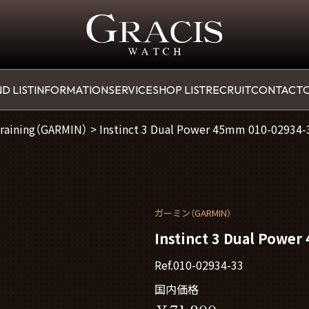
D LIST
INFORMATION
SERVICE
SHOP LIST
RECRUIT
CONTACT
O
Training（GARMIN）
>
Instinct 3 Dual Power 45mm 010-02934-
ガーミン（GARMIN）
Instinct 3 Dual Powe
Ref.010-02934-33
国内価格