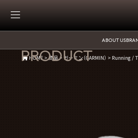
商品紹介
ABOUT US
BRAN
PRODUCT
HOME
>
商品
>
ガーミン（GARMIN）
>
Running / 