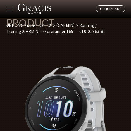
OFFICIAL SNS
商品紹介
PRODUCT
HOME
>
商品
>
ガーミン（GARMIN）
>
Running /
Training（GARMIN）
>
Forerunner 165 010-02863-81