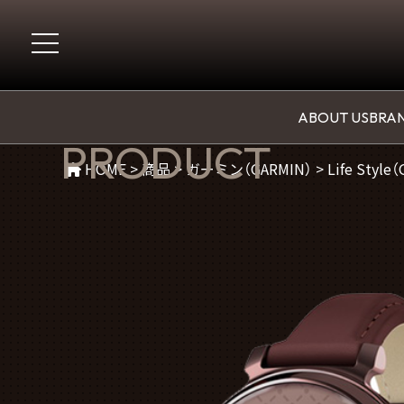
商品紹介
ABOUT US
BRAN
PRODUCT
HOME
>
商品
>
ガーミン（GARMIN）
>
Life Style