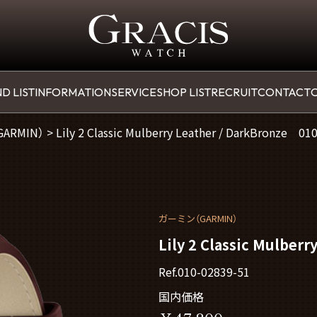
D LIST
INFORMATION
SERVICE
SHOP LIST
RECRUIT
CONTACT
O
（GARMIN）
>
Lily 2 Classic Mulberry Leather / DarkBronze 01
ガーミン（GARMIN）
Lily 2 Classic Mulber
Ref.010-02839-51
国内価格