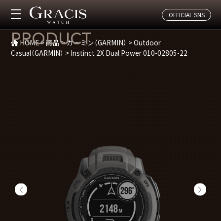
OFFICIAL SNS
商品紹介
PRODUCT
HOME
>
商品
>
ガーミン（GARMIN）
>
Outdoor
Casual（GARMIN）
>
Instinct 2X Dual Power 010-02805-22