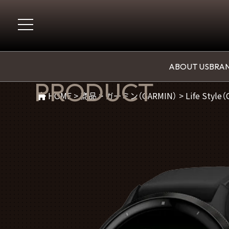
商品紹介
ABOUT US
BRAN
PRODUCT
HOME
>
商品
>
ガーミン（GARMIN）
>
Life Style