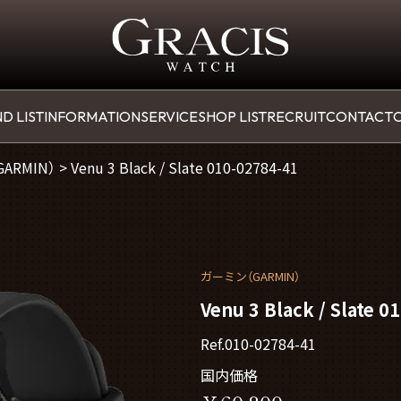
D LIST
INFORMATION
SERVICE
SHOP LIST
RECRUIT
CONTACT
O
（GARMIN）
>
Venu 3 Black / Slate 010-02784-41
ガーミン（GARMIN）
Venu 3 Black / Slate 0
Ref.010-02784-41
国内価格