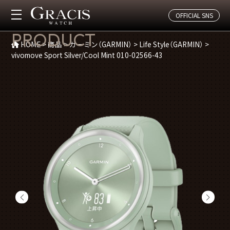
OFFICIAL SNS
商品紹介
PRODUCT
HOME
>
商品
>
ガーミン（GARMIN）
>
Life Style（GARMIN）
>
vivomove Sport Silver/Cool Mint 010-02566-43