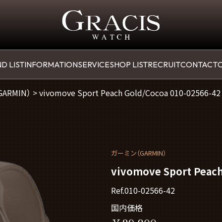
D LIST
INFORMATION
SERVICE
SHOP LIST
RECRUIT
CONTACT
O
（GARMIN）
>
vivomove Sport Peach Gold/Cocoa 010-02566-42
ガーミン（GARMIN）
vivomove Sport Peach
Ref.010-02566-42
国内価格