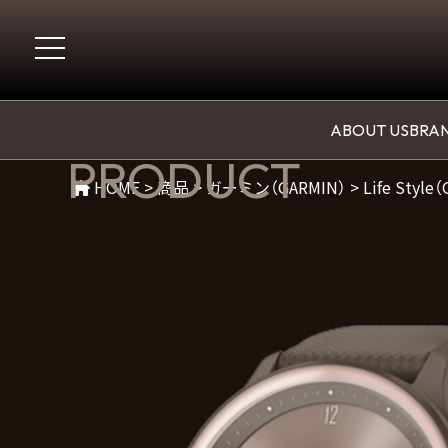
商品紹介
ABOUT US
BRAN
PRODUCT
HOME
>
商品
>
ガーミン（GARMIN）
>
Life Style