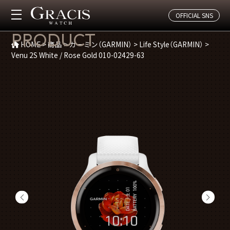
OFFICIAL SNS
商品紹介
PRODUCT
HOME
>
商品
>
ガーミン（GARMIN）
>
Life Style（GARMIN）
>
Venu 2S White / Rose Gold 010-02429-63