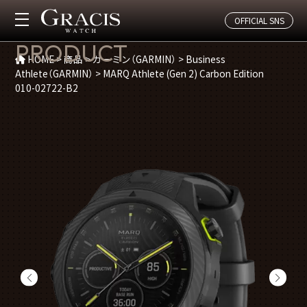
OFFICIAL SNS
商品紹介
PRODUCT
HOME
>
商品
>
ガーミン（GARMIN）
>
Business
Athlete（GARMIN）
>
MARQ Athlete (Gen 2) Carbon Edition
010-02722-B2