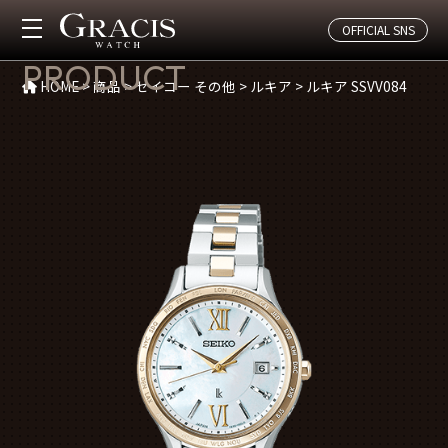
OFFICIAL SNS
商品紹介
PRODUCT
HOME
>
商品
>
セイコー その他
>
ルキア
>
ルキア SSVV084