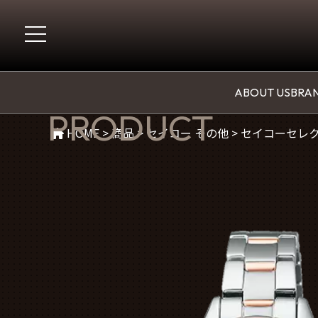
商品紹介
ABOUT US
BRAN
PRODUCT
HOME
>
商品
>
セイコー その他
>
セイコーセレ