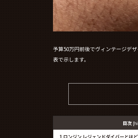
予算50万円前後でヴィンテージデ
表で示します。
目次
[
h
1
ロンジン レジェンドダイバーとは