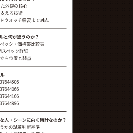
した外観の核心
mを支える技術
ドウォッチ需要まで対応
ルと何が違うのか？
ペック・価格帯比較表
実用スペック詳細
立ち位置と弱点
デル
644506
644066
644166
644996
んな人・シーンに向く時計なのか？
うかの試着判断基準