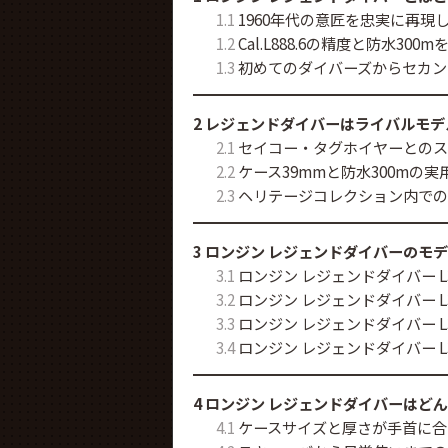
1.1
1960年代の意匠を忠実に再現
1.2
Cal.L888.6の精度と防水300
1.3
初めてのダイバーズからセカン
2
レジェンドダイバーはライバルモデ
2.1
セイコー・タグホイヤーとのス
2.2
ケース39mmと防水300mの
2.3
ヘリテージコレクション内での
3
ロンジン レジェンドダイバーのモ
3.1
ロンジン レジェンドダイバー L37
3.2
ロンジン レジェンドダイバー L37
3.3
ロンジン レジェンドダイバー L37
3.4
ロンジン レジェンドダイバー L37
4
ロンジン レジェンドダイバーはど
4.1
ケースサイズと厚さが手首に合