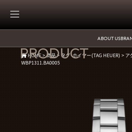
商品紹介
ABOUT US
BRAN
PRODUCT
HOME
>
商品
>
タグ・ホイヤー(TAG HEUER)
>
ア
WBP1311.BA0005