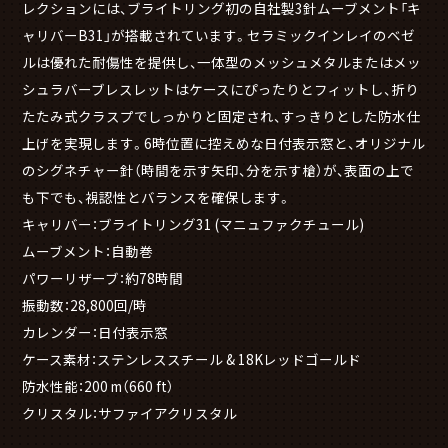
レクションには、ブライトリング初の自社製3針ムーブメント「キ
ャリバーB31」が搭載されています。セラミックインレイのベゼ
ルは優れた耐傷性を提供し、一体型のメッシュメタルまたはメッ
シュラバーブレスレットはケースにぴったりとフィットし、折り
たたみ式クラスプでしっかりと固定され、すっきりとした防水仕
上げを実現します。6時位置に控えめな日付表示窓と、オリジナル
のシグネチャー針（時間を示す矢印、分を示す槍）が、表面の上で
も下でも、視認性とバランスを確保します。
キャリバー：ブライトリング31 (マニュファクチュール)
ムーブメント：自動巻
パワーリザーブ：約78時間
振動数：28,800回/時
カレンダー：日付表示窓
ケース素材：ステンレススチール & 18Kレッドゴールド
防水性能：200 m（660 ft）
クリスタル：サファイアクリスタル