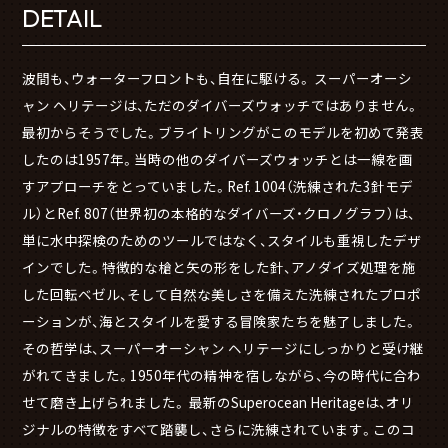
DETAIL
波間も、ウォーターフロントも、自在に駆ける。 スーパーオーシ
ャン ヘリテージは、ただのダイバーズウォッチではありません。
最初からそうでした。ブライトリングがこのモデルを初めて発表
したのは1957年。当時の他のダイバーズウォッチとは一線を画
すアプローチをとっていました。Ref. 1004（洗練された3針モデ
ル）とRef. 807（世界初の本格的なダイバーズ・クロノグラフ）は、
単に水中探検のためのツールではなく、スタイルも重視したデザ
インでした。特徴的な槍と矢の形をした針、アノダイズ処理を施
した回転ベゼル、そして自然な美しさを備えた洗練されたプロポ
ーションが、海とスタイルを愛する冒険家たちを魅了しました。
その哲学は、スーパーオーシャン ヘリテージにしっかりと受け継
がれてきました。1950年代の精神を宿しながら、今の時代に合わ
せて磨き上げられました。 最新のSuperocean Heritageは、オリ
ジナルの特徴をすべて踏襲し、さらに洗練されています。このコ