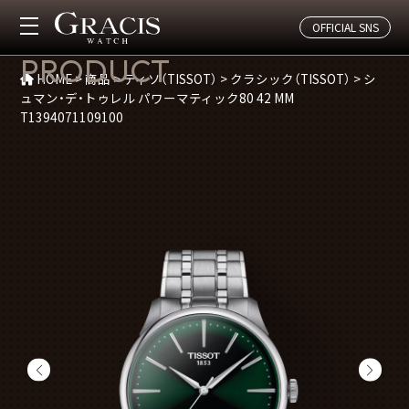
OFFICIAL SNS
商品紹介
PRODUCT
HOME
>
商品
>
ティソ（TISSOT）
>
クラシック（TISSOT）
>
シ
ュマン・デ・トゥレル パワーマティック80 42 MM
T1394071109100