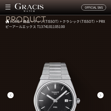
OFFICIAL SNS
商品紹介
PRODUCT
HOME
>
商品
>
ティソ（TISSOT）
>
クラシック（TISSOT）
>
PRX
ピーアールエックス T1374101105100