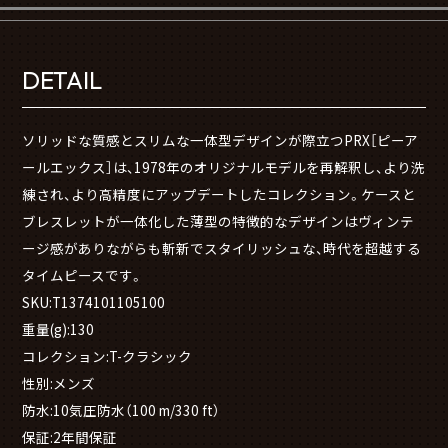
DETAIL
ソリッドな質感とスリムな一体型デザインが際立つPRX［ピーア
ールエックス］は、1978年のオリジナルモデルを再解釈し、より洗
練され、より高精度にアップデートしたコレクション。ケースと
ブレスレットが一体化した薄型の特徴的なデザインはヴィンテ
ージ感がありながらも斬新でスタイリッシュな、時代を超越する
タイムピースです。
SKU:T1374101105100
重量(g):130
コレクション:T-クラシック
性別:メンズ
防水:10気圧防水（100 m/330 ft）
保証:2年間保証