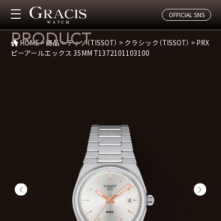
OFFICIAL SNS
商品紹介
PRODUCT
HOME
>
商品
>
ティソ（TISSOT）
>
クラシック（TISSOT）
>
PRX
ピーアールエックス 35MM T1372101103100