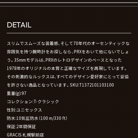
DETAIL
スリムでスムーズな装着感、そして70年代のオーセンティックな
雰囲気を持つ腕時計をお探しなら、PRXをおいて他にないでしょ
う。35mmモデルは、PRXのレトロデザインのベースとなった
1978年のオリジナルの本質と正確なサイズを再現しています。
その刺激的なルックスは、すべてのデザイン愛好家にとって妥協
を許さない逸品となっています。SKU:T1372101103100
重量(g):97
コレクション:T-クラシック
性別:ユニセックス
防水:10気圧防水（100 m/330 ft）
保証:2年間保証
GRACIS 札幌駅前店