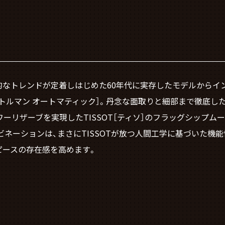
なトレンドが定着しはじめた60年代に実存したモデルからインス
ティソ ジェントルマン オートマティック］。丹念な面取りと細部まで
ザーブを実現したTISSOT［ティソ］のフラッグシップムーブメント、Po
ンビネーションは、まさにTISSOTが放つ人間工学に基づいた機
ピースの存在感を高めます。