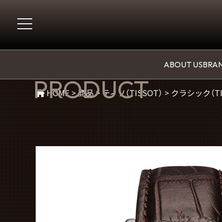
商品紹介
ABOUT US
BRAN
PRODUCT
HOME
>
商品
>
ティソ（TISSOT）
>
クラシック（TI