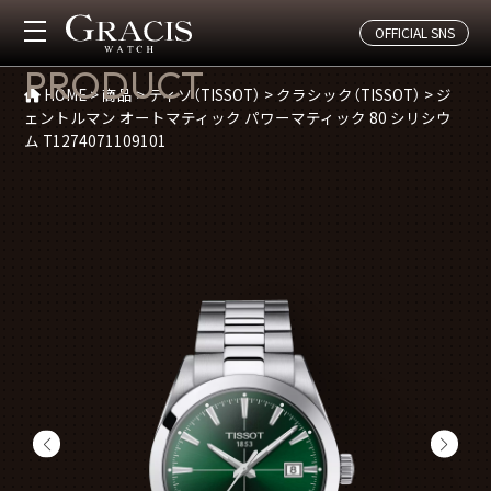
OFFICIAL SNS
商品紹介
PRODUCT
HOME
>
商品
>
ティソ（TISSOT）
>
クラシック（TISSOT）
>
ジ
ェントルマン オートマティック パワーマティック 80 シリシウ
ム T1274071109101