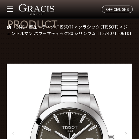
OFFICIAL SNS
商品紹介
PRODUCT
HOME
>
商品
>
ティソ（TISSOT）
>
クラシック（TISSOT）
>
ジ
ェントルマン パワーマティック80 シリシウム T1274071106101