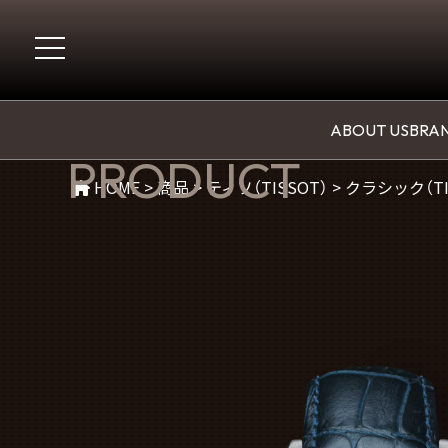
商品紹介
ABOUT US
BRAN
PRODUCT
HOME
>
商品
>
ティソ（TISSOT）
>
クラシック（TI