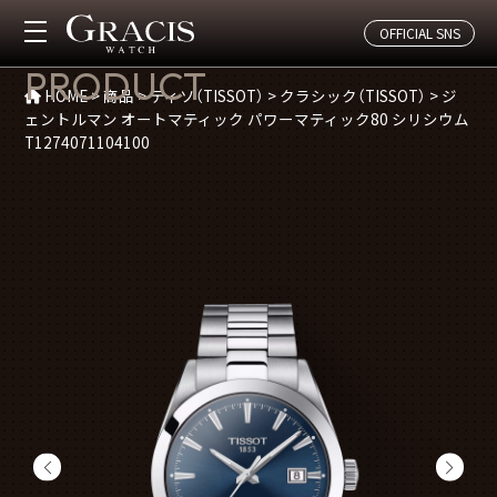
OFFICIAL SNS
商品紹介
PRODUCT
HOME
>
商品
>
ティソ（TISSOT）
>
クラシック（TISSOT）
>
ジ
ェントルマン オートマティック パワーマティック80 シリシウム
T1274071104100