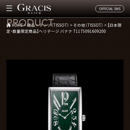
OFFICIAL SNS
商品紹介
PRODUCT
HOME
>
商品
>
ティソ（TISSOT）
>
その他（TISSOT）
>
【日本限
定・数量限定商品】ヘリテージ バナナ T1175091609200