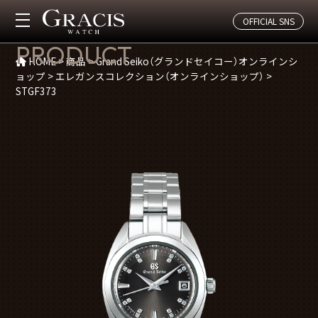
OFFICIAL SNS
商品紹介
PRODUCT
HOME
>
商品
>
Grand Seiko（グランドセイコー）オンラインシ
ョップ
>
エレガンスコレクション（オンラインショップ）
>
STGF373