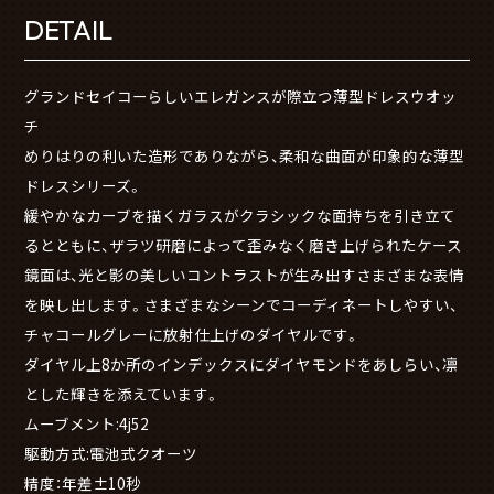
DETAIL
グランドセイコーらしいエレガンスが際立つ薄型ドレスウオッ
チ
めりはりの利いた造形でありながら、柔和な曲面が印象的な薄型
ドレスシリーズ。
緩やかなカーブを描くガラスがクラシックな面持ちを引き立て
るとともに、ザラツ研磨によって歪みなく磨き上げられたケース
鏡面は、光と影の美しいコントラストが生み出すさまざまな表情
を映し出します。さまざまなシーンでコーディネートしやすい、
チャコールグレーに放射仕上げのダイヤルです。
ダイヤル上8か所のインデックスにダイヤモンドをあしらい、凛
とした輝きを添えています。
ムーブメント:4j52
駆動方式:電池式クオーツ
精度：年差±10秒