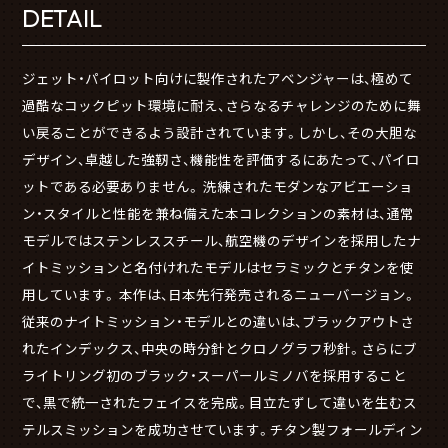
DETAIL
ジェット・パイロット向けに製作されたアベンジャーは、極めて
過酷なコックピット環境に耐え、さらなるチャレンジのために舞
い戻ることができるよう設計されています。しかし、その大胆な
デザイン、卓越した強靭さ、機能性を評価するにあたって、パイロ
ットである必要ありません。 洗練されたモダンなアビエーショ
ン・スタイルと性能を兼ね備えた本コレクションの素材は、通常
モデルではステンレススチール、航空機のデザインを採用したナ
イトミッションと名付けれたモデルはセラミックとチタンを使
用しています。 本作は、日本先行発売されるニューバージョン。
従来のナイトミッション・モデルとの違いは、ブラックアウトさ
れたインデックス、中央の時分針とクロノグラフ秒針。さらにブ
ライトリング初のブラック・スーパールミノバを採用すること
で、黒で統一されたフェイスを完成。目立たずして違いを生むス
テルスミッションを成功させています。チタン製フォールディン