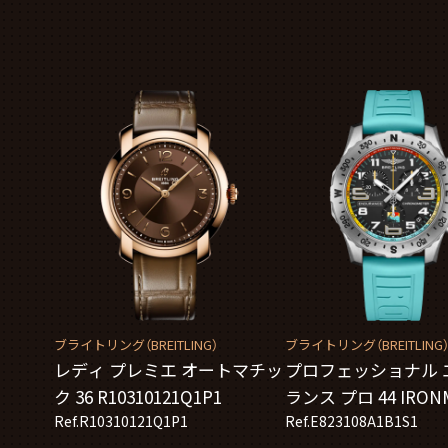
ブライトリング（BREITLING）
ブライトリング（BREITLING
レディ プレミエ オートマチッ
プロフェッショナル 
ク 36 R10310121Q1P1
ランス プロ 44 IRON
Ref.R10310121Q1P1
ールドチャンピオン
Ref.E823108A1B1S1