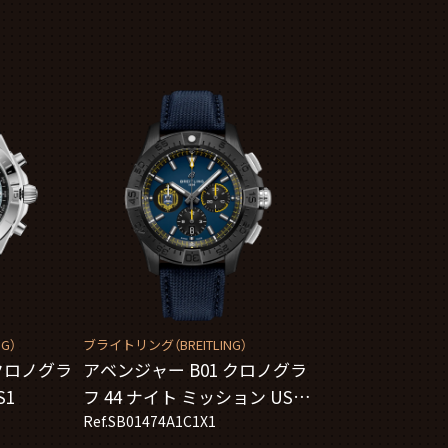
G）
ブライトリング（BREITLING）
クロノグラ
アベンジャー B01 クロノグラ
S1
フ 44 ナイト ミッション US ネ
イビー アカデミー
Ref.SB01474A1C1X1