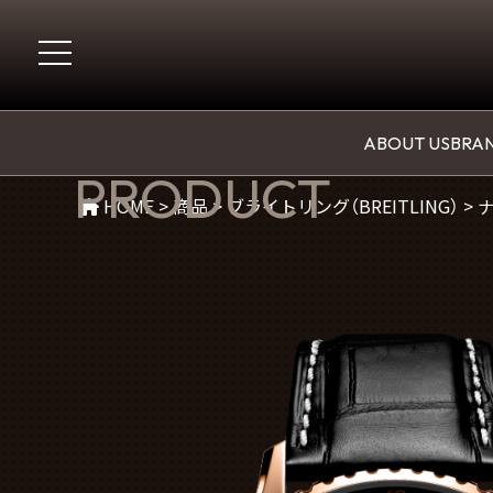
商品紹介
ABOUT US
BRAN
PRODUCT
HOME
>
商品
>
ブライトリング（BREITLING）
>