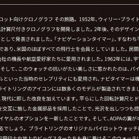
ット向けクロノグラフ その旅路。 1952年、ウィリー・ブラ
転計算尺付きクロノグラフを開発しました。2年後、そのデザイ
ンとして発表されました。「ナビゲーションタイマー」、すなわち「
ブであり、米国のほぼすべての飛行士を会員としていました。民
社の機長や航空愛好家たちに愛用されました。1962年には、
。そして、このウォッチの抗いがたい美しさに惹かれたのは、パ
ールといった当時のセレブリティにも愛用され、ナビタイマーは
ブライトリングのアイコンには数多くのモデルが製造されてきま
、現代に即した改良を加えています。平らにした回転計算尺とド
を交互に施した金属部品を採用したことで、光沢を出しつつも控
イヤルのオプションを一新したことです。そして、AOPAの翼が
でしょう。 ブライトリングのオリジナルパイロットウォッチは
宙飛行士や地上のビッグスターたちも身に着けるこのウォッチ