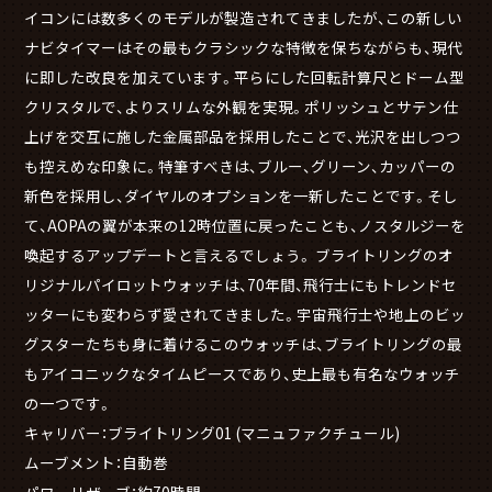
イコンには数多くのモデルが製造されてきましたが、この新しい
ナビタイマーはその最もクラシックな特徴を保ちながらも、現代
に即した改良を加えています。平らにした回転計算尺とドーム型
クリスタルで、よりスリムな外観を実現。ポリッシュとサテン仕
上げを交互に施した金属部品を採用したことで、光沢を出しつつ
も控えめな印象に。特筆すべきは、ブルー、グリーン、カッパーの
新色を採用し、ダイヤルのオプションを一新したことです。そし
て、AOPAの翼が本来の12時位置に戻ったことも、ノスタルジーを
喚起するアップデートと言えるでしょう。 ブライトリングのオ
リジナルパイロットウォッチは、70年間、飛行士にもトレンドセ
ッターにも変わらず愛されてきました。宇宙飛行士や地上のビッ
グスターたちも身に着けるこのウォッチは、ブライトリングの最
もアイコニックなタイムピースであり、史上最も有名なウォッチ
の一つです。
キャリバー：ブライトリング01 (マニュファクチュール)
ムーブメント：自動巻