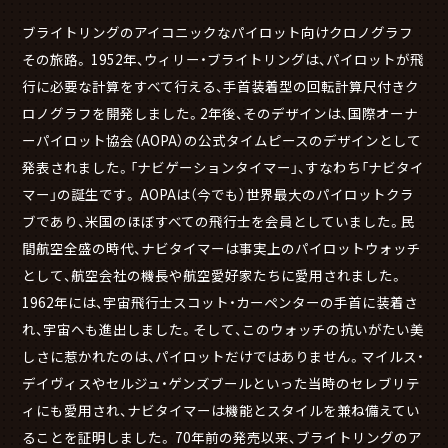
ブライトリングのアイコニックなパイロット向けクロノグラフ
その旅路。 1952年、ウィリー・ブライトリングは、パイロットが飛
行に必要な計算をすべて行える、手首装着型の回転計算尺付きク
ロノグラフを開発しました。2年後、そのデザインは、国際オーナ
ーパイロット協会（AOPA）の公式タイムピースのデザインとして
発表されました。「ナビゲーションタイマー」、すなわち「ナビタイ
マー」の誕生です。 AOPAは（今でも）世界最大のパイロットクラ
ブであり、米国のほぼすべての飛行士を会員としていました。民
間航空全盛の時代、ナビタイマーは事実上のパイロットウォッチ
として、航空会社の機長や航空愛好家たちに愛用されました。
1962年には、宇宙飛行士スコット・カーペンターの手首に装着さ
れ、宇宙へも進出しました。そして、このウォッチの抗いがたい美
しさに惹かれたのは、パイロットだけではありません。マイルス・
デイヴィスやセルジュ・ゲンズブールといった当時のセレブリテ
ィにも愛用され、ナビタイマーは機能とスタイルを兼ね備えてい
ることを証明しました。 70年前の発売以来、ブライトリングのア