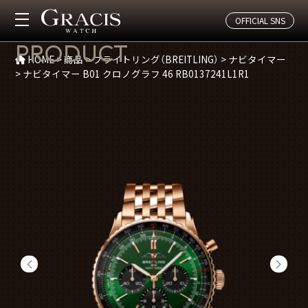
OFFICIAL SNS
商品紹介
PRODUCT
HOME
>
商品
>
ブライトリング（BREITLING）
>
ナビタイマー
>
ナビタイマー B01 クロノグラフ 46 RB0137241L1R1