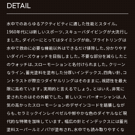
DETAIL
水中でのあらゆるアクティビティに適した性能とスタイル。
1960年代には新しいスポーツ、スキューバダイビングが大流行し
ました。ダイバーにとってはタイミングが命。ブライトリングは
水中で救命に必要な機能以外はできるだけ排除した、分かりやす
いダイバーズウォッチを目指しました。不要な部分を減らしたこ
のウォッチは、スローモーションと名付けられました。クリーン
なライン、蓄光塗料を塗布した分厚いインデックス、四角い針、コ
ントラストが際立つダイヤルリングはそのままに、視認性を最大
限に高めています。実用的と言えるでしょう。とはいえ、非常に
愛されたのはその外観でした。 新しいスーパーオーシャンは、人
気の高かったスローモーションのデザインコードを踏襲しなが
らも、セラミックインレイベゼルや鮮やかな色のダイヤルなど現
代的な特徴を加味しています。幅広の針とインデックスには蓄光
塗料スーパールミノバ?が塗布され、水中でも読み取りやすくな