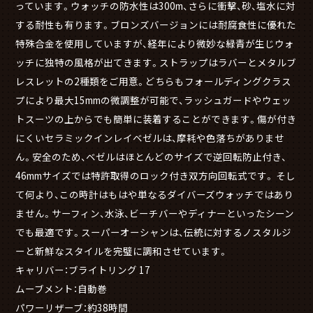
っています。ウォッチの防水性は300m、さらに衝撃、砂、塩水に対
する耐性も有ります。ブロンズバージョンには耐腐食性に優れた
特殊合金を使用していますが、経年により微妙な緑青が生じウォ
ッチに独特の風格が出てきます。ストラップはラバーとメタルブ
レスレットの2種類をご用意。どちらもフォールディングクラス
プにより最大15mmの微調整が可能で、ラッシュガードやウェッ
トスーツの上からでも簡単に装着することができます。傷が付き
にくいセラミックインレイベゼルは、摩耗や色落ちがありませ
ん。安全のため、ベゼルはほとんどのサイズで逆回転防止付き、
46mmサイズでは特許取得のロック付き双方向回転式です。 そし
て何より、この時計はもはや単なるダイバーズウォッチではあり
ません。サーフィン、水泳、ビーチバーやディナーといったシーン
でも最適です。スーパーオーシャンは、伝統に対するノスタルジ
ーと新鮮なスタイルを完璧に調和させています。
キャリバー：ブライトリング 17
ムーブメント：自動巻
パワーリザーブ：約38時間