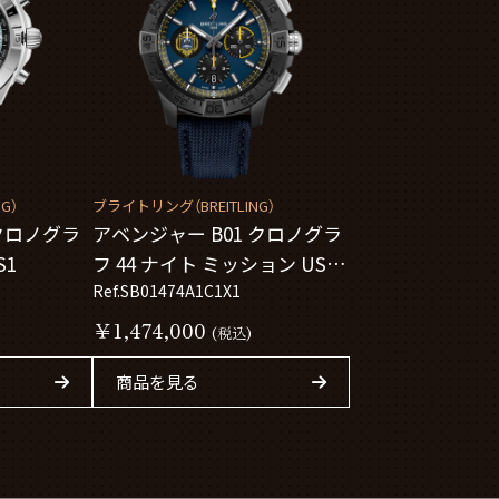
G）
ブライトリング（BREITLING）
クロノグラ
アベンジャー B01 クロノグラ
S1
フ 44 ナイト ミッション US ネ
イビー アカデミー
Ref.SB01474A1C1X1
SB01474A1C1X1
￥1,474,000
(税込)
商品を見る