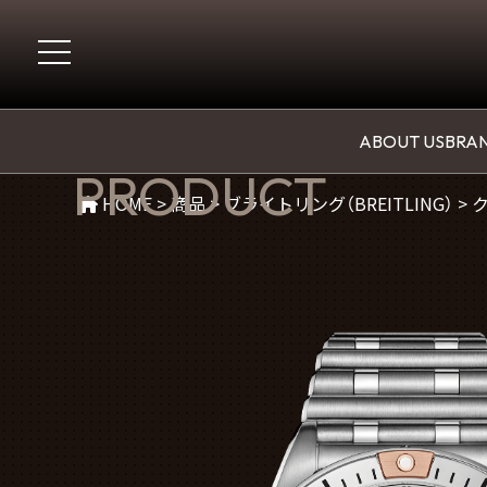
商品紹介
ABOUT US
BRAN
PRODUCT
HOME
>
商品
>
ブライトリング（BREITLING）
>