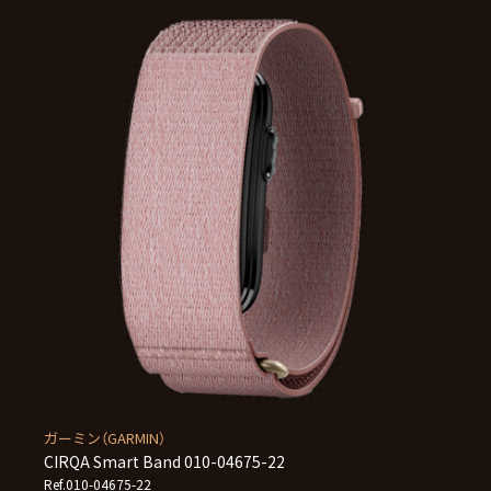
ガーミン（GARMIN）
CIRQA Smart Band 010-04675-22
Ref.010-04675-22