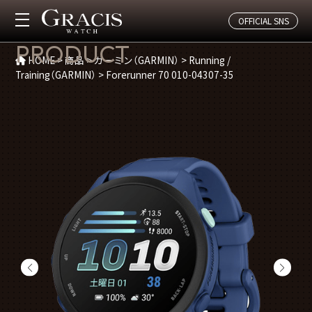
OFFICIAL SNS
商品紹介
PRODUCT
HOME
>
商品
>
ガーミン（GARMIN）
>
Running /
Training（GARMIN）
>
Forerunner 70 010-04307-35