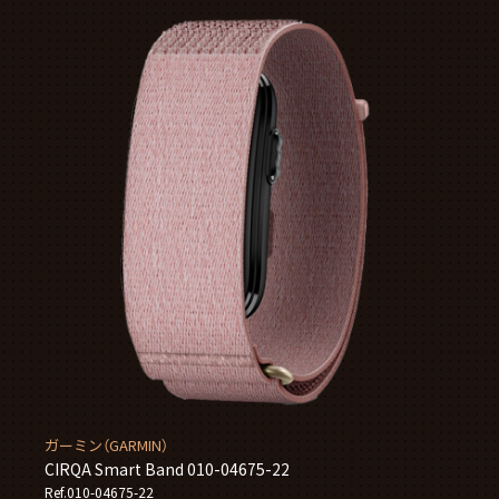
ガーミン（GARMIN）
CIRQA Smart Band 010-04675-22
Ref.010-04675-22