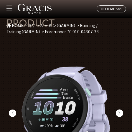
OFFICIAL SNS
商品紹介
PRODUCT
HOME
>
商品
>
ガーミン（GARMIN）
>
Running /
Training（GARMIN）
>
Forerunner 70 010-04307-33