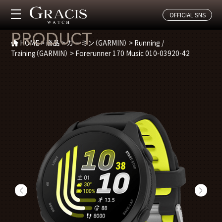
OFFICIAL SNS
商品紹介
PRODUCT
HOME
>
商品
>
ガーミン（GARMIN）
>
Running /
Training（GARMIN）
>
Forerunner 170 Music 010-03920-42