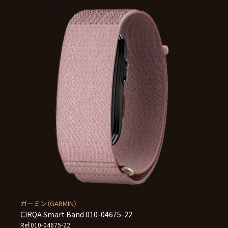
ガーミン（GARMIN）
CIRQA Smart Band 010-04675-22
Ref.010-04675-22