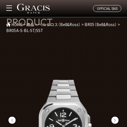
OFFICIAL SNS
商品紹介
PRODUCT
HOME
>
商品
>
ベル＆ロス（Bell&Ross）
>
BR05（Bell&Ross）
>
BR05A-S-BL-ST/SST