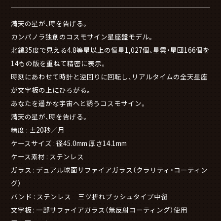
満天の星が、時を告げる。
カンパノラ独創のコスモサイン星座盤モデル。
北緯35度で見える4.8等星以上の恒星1,027個、星雲・星団166個を
14もの版を重ねて精密に表示。
時刻にあわせて時計と逆回りに回転し、リアルタイムの全天星座
が文字板の上にひろがる。
あなたを遥かな宇宙へと誘うコスモサイン。
満天の星が、時を告げる。
精度 : ±20秒／月
ケースサイズ : 径45.0mm 厚さ14.1mm
ケース素材 : ステンレス
ガラス : デュアル球面サファイアガラス（クラリティ・コーティン
グ）
バンド : ステンレス 三ツ折れプッシュタイプ中留
文字板 : 一部サファイアガラス（無反射コーティング）使用