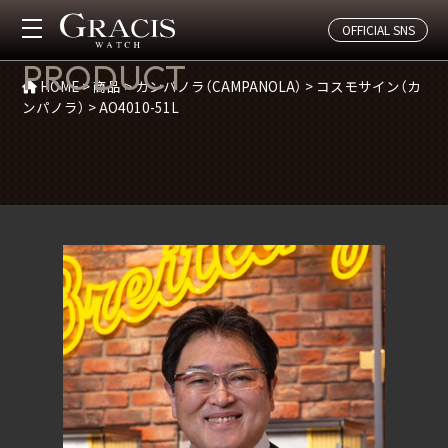
OFFICIAL SNS
商品紹介
PRODUCT
HOME
>
商品
>
カンパノラ（CAMPANOLA）
>
コスモサイン（カ
ンパノラ）
>
AO4010-51L