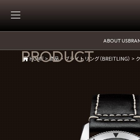
商品紹介
ABOUT US
BRAN
PRODUCT
HOME
>
商品
>
ブライトリング（BREITLING）
>