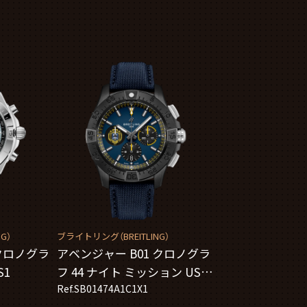
G）
ブライトリング（BREITLING）
クロノグラ
アベンジャー B01 クロノグラ
S1
フ 44 ナイト ミッション US ネ
イビー アカデミー
Ref.SB01474A1C1X1