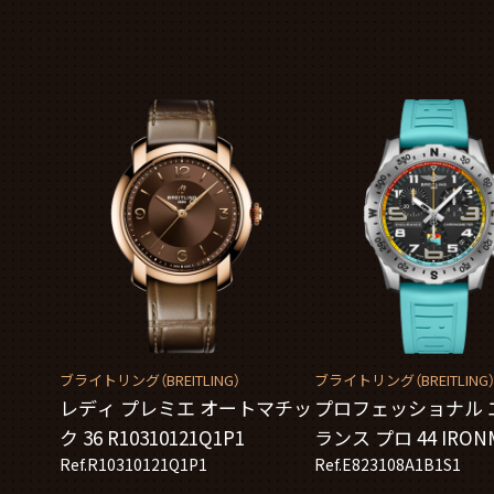
ブライトリング（BREITLING）
ブライトリング（BREITLING
レディ プレミエ オートマチッ
プロフェッショナル 
ク 36 R10310121Q1P1
ランス プロ 44 IRON
Ref.R10310121Q1P1
ールドチャンピオン
Ref.E823108A1B1S1