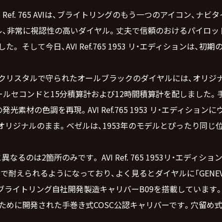
 Ref. 765 AVIは、ブライトリングのもう一つのアイコン、
、非常に視認性の高いダイヤル。丈夫で信頼のおけるパイロットウォ
して今日、AVI Ref.765 1953 リ・エディションは、初期のコ
クリスタルで守られたオールブラックのダイヤルには、オリジ
ールセコンドと15分積算計および12時間積算計を配しました
素材の色調を再現。AVI Ref.765 1953 リ・エディショ
オリジナルのまま。ベゼルは、1953年のモデルとぴったり同じ
るのは2箇所のみです。 AVI Ref. 765 1953リ・エデ
ト）まで耐えられるようになっており、よく見るとダイヤルに「GEN
ディションは、ブライトリング自社開発製造キャリバーB09を搭載してい
のために開発された手巻き式COSC公認キャリバーです。穴留
。