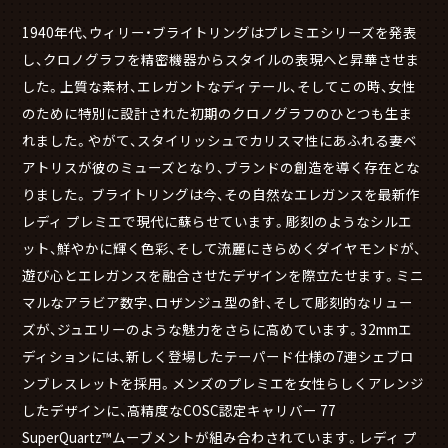
1940年代、ウィリー・ブライトリングはプレミエシリーズを発表
し、クロノグラフを精密機器からスタイルの表現へと昇華させま
した。上質な素材、エレガントなディテール、そしてこの時、女性
のために特別に設計された初期のクロノグラフのひとつも生ま
れました。やがて、スタイリッシュでカリスマ性にあふれる妻ベ
アトリスが彼のミューズとなり、ブランドの創造を導く存在とな
りました。 ブライトリングは今、その自然なエレガンスを最新作
レディ プレミエで現代に蘇らせています。彫刻のようなシルエ
ット、鮮やかに輝く色彩、そして流麗にきらめくダイヤモンドが、
遊び心とエレガンスを融合させたデザインを際立たせます。ミニ
マルなアラビア数字、ロザンジュ型の針、そして彫刻的なリュー
ズが、ジュエリーのような魅力をさらに高めています。32mmエ
ディションには、新しく登場したテーパード仕様の7連シェブロ
ンブレスレットを採用。メンズのプレミエを女性らしくアレンジ
したデザインに、高精度なCOSC認定キャリバー 77
SuperQuartz™ムーブメントが組み合わされています。レディ プ