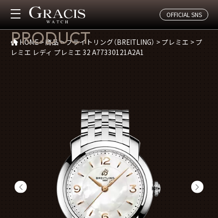
OFFICIAL SNS
商品紹介
PRODUCT
HOME
>
商品
>
ブライトリング（BREITLING）
>
プレミエ
>
プ
レミエ レディ プレミエ 32 A77330121A2A1