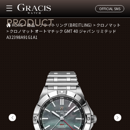
OFFICIAL SNS
商品紹介
PRODUCT
HOME
>
商品
>
ブライトリング（BREITLING）
>
クロノマット
>
クロノマット オートマチック GMT 40 ジャパン リミテッド
A32398A91G1A1