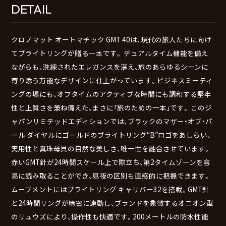
DETAIL
クロノマット オートマチック GMT 40は、現代の旅人たちに向け
てブライトリングが贈る一本です。 デュアルタイム機能を備え
ながらも、洗練されたエレガンスを湛え、旅のあらゆるシーンに
寄り添う万能なデザインに仕上がっています。ビジネスミーティ
ングの場にも、オフタイムのアクティブな時間にも調和する堅牢
性と上質さを兼ね備えた、まさに「旅のための一本」です。 このジ
ャパンリミテッドエディションでは、ブラックのマザー・オブ・パ
ール ダイヤルにゴールドのブライトリング“B”ロゴをあしらい、
実用性と真珠母貝の自然な美しさ、唯一性を融合させています。
赤いGMT針が24時間スケール上で際立ち、第2タイムゾーンを容
易に読み取ることができ、昼夜の区別も直感的に把握できます。
ムーブメントにはブライトリング キャリバー32を搭載。GMT針
と24時間リングが精密に連動し、ブランドを象徴するオニオン型
のリュウズにより、操作性も快適です。200メートルの防水性能