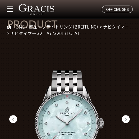
OFFICIAL SNS
商品紹介
PRODUCT
HOME
>
商品
>
ブライトリング（BREITLING）
>
ナビタイマー
>
ナビタイマー 32 A77320171C1A1