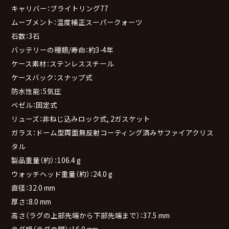
キャリバー：ブライトリング77
ムーブメント：温度補正スーパークォーツ
石数：3石
バッテリーの種類/寿命：約3-4年
ケース素材：ステンレススチール
ケースバック：スナップ式
防水性能：5気圧
ベゼル：固定式
リューズ：非ねじ込みロック式, 2ガスケット
ガラス：ドーム型両面無反射コーティング済みサファイアクリス
タル
製品重量（約）：106.4 g
ウォッチヘッド重量（約）：24.0 g
直径：32.0 mm
厚さ：8.0 mm
高さ（ラグの上部先端から下部先端まで）：37.5 mm