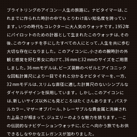
ブライトリングのアイコン―人生の旅路に。 ナビタイマーは、こ
れまでに作られた時計の中でもとりわけ高い知名度を誇ってい
ます。いつの時代もコレクターに大人気のウォッチです。1952年
にパイロットのための計器として生まれたこのウォッチは、その
後、このウォッチを手にしたすべての人にとって、人生を共に歩む
大切な存在になりました。 このアイコンに、小さめの腕時計の外
観と感覚を好む男女に向けて、36 mmと32 mmのサイズをご用意
しました。36 mmモデルは、ビーズ装飾のベゼルとアイコニック
な回転計算尺により一目でそれと分かるナビタイマーを、一方、
32 mmモデルは、スリムな直径に適した計算尺のないシンプルな
ダイヤルデザインを採用しています。 しかし、このアイコンに
は、新しいサイズ以外にも見どころはたくさんあります。パステ
ルカラー、マザーオブパール、トレーサブルな貴金属と洗練され
た上品さが相まって、ジュエリーのような魅力を放ちます。―こ
の伝説的なナビゲーションウォッチに、どこへ向かう旅でもお供
できるしなやかなエレガンスが加わりました。