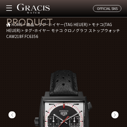
OFFICIAL SNS
商品紹介
PRODUCT
HOME
>
商品
>
タグ・ホイヤー(TAG HEUER)
>
モナコ(TAG
HEUER)
>
タグ・ホイヤー モナコ クロノグラフ ストップウォッチ
CAW218F.FC6356