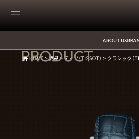
商品紹介
ABOUT US
BRAN
PRODUCT
HOME
>
商品
>
ティソ（TISSOT）
>
クラシック（TI