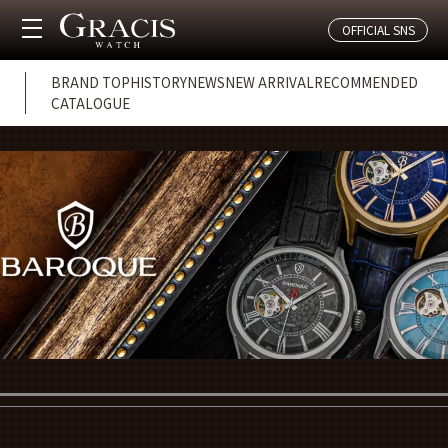
OFFICIAL SNS
BRAND TOP
HISTORY
NEWS
NEW ARRIVAL
RECOMMENDED
CATALOGUE