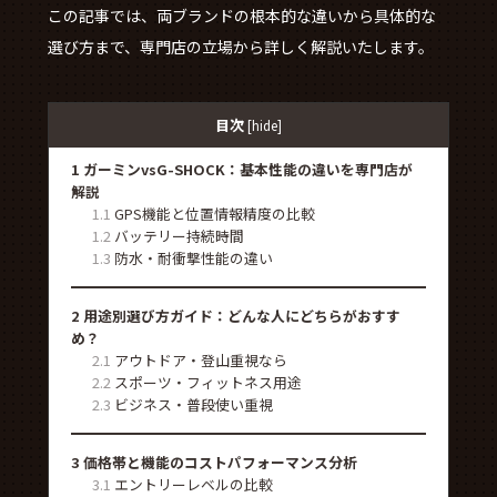
この記事では、両ブランドの根本的な違いから具体的な
選び方まで、専門店の立場から詳しく解説いたします。
目次
[
hide
]
1
ガーミンvsG-SHOCK：基本性能の違いを専門店が
解説
1.1
GPS機能と位置情報精度の比較
1.2
バッテリー持続時間
1.3
防水・耐衝撃性能の違い
2
用途別選び方ガイド：どんな人にどちらがおすす
め？
2.1
アウトドア・登山重視なら
2.2
スポーツ・フィットネス用途
2.3
ビジネス・普段使い重視
3
価格帯と機能のコストパフォーマンス分析
3.1
エントリーレベルの比較