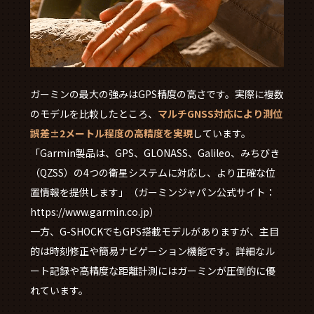
ガーミンの最大の強みはGPS精度の高さです。実際に複数
のモデルを比較したところ、
マルチGNSS対応により測位
誤差±2メートル程度の高精度を実現
しています。
「Garmin製品は、GPS、GLONASS、Galileo、みちびき
（QZSS）の4つの衛星システムに対応し、より正確な位
置情報を提供します」（ガーミンジャパン公式サイト：
https://www.garmin.co.jp）
一方、G-SHOCKでもGPS搭載モデルがありますが、主目
的は時刻修正や簡易ナビゲーション機能です。詳細なル
ート記録や高精度な距離計測にはガーミンが圧倒的に優
れています。