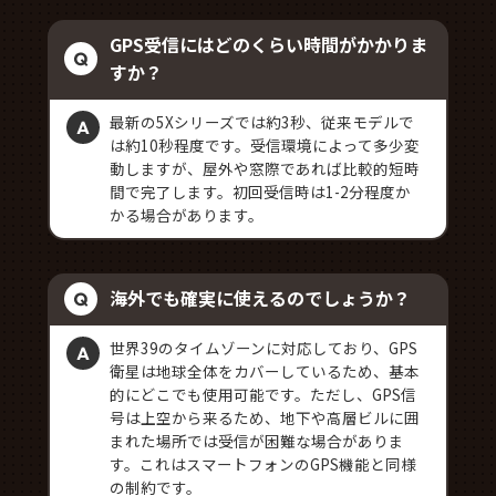
GPS受信にはどのくらい時間がかかりま
すか？
最新の5Xシリーズでは約3秒、従来モデルで
は約10秒程度です。受信環境によって多少変
動しますが、屋外や窓際であれば比較的短時
間で完了します。初回受信時は1-2分程度か
かる場合があります。
海外でも確実に使えるのでしょうか？
世界39のタイムゾーンに対応しており、GPS
衛星は地球全体をカバーしているため、基本
的にどこでも使用可能です。ただし、GPS信
号は上空から来るため、地下や高層ビルに囲
まれた場所では受信が困難な場合がありま
す。これはスマートフォンのGPS機能と同様
の制約です。