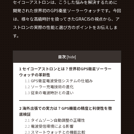
セイコーアストロンは、こうした悩みを解決するために
開発された世界初のGPS衛星ソーラーウォッチです。今回
は、様々な高級時計を扱ってきたGRACISの視点から、ア
ストロンの実際の性能と選び方のポイントをお伝えしま
す。
目次
[
hide
]
1
セイコーアストロンとは？世界初GPS衛星ソーラー
ウォッチの革新性
1.1
GPS衛星電波受信システムの仕組み
1.2
ソーラー充電技術の進化
1.3
従来の電波時計との違い
2
海外出張での実力は？GPS機能の精度と利便性を徹
底検証
2.1
タイムゾーン自動調整の正確性
2.2
電波受信環境による影響
2.3
スマートウォッチとの機能比較